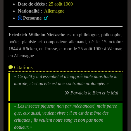
Date de décès :
25 août 1900
Nationalité :
Allemagne
Personne
Friedrich Wilhelm Nietzsche
est un philologue, philosophe,
poète, pianiste et compositeur allemand, né le 15 octobre
1844 à Röcken, en Prusse, et mort le 25 août 1900 à Weimar,
en Allemagne.
Citations
«
Ce qu'il y a d'essentiel et d'inappréciable dans toute la
morale, c'est qu'elle est une contrainte prolongée.
»
Par-delà le Bien et le Mal
«
Les insectes piquent, non par méchanceté, mais parce
que, eux aussi, veulent vivre ; il en est de même des
critiques ; ils veulent notre sang et non pas notre
douleur.
»