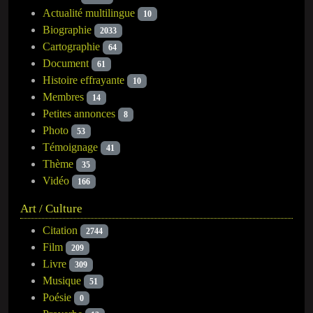
Actualité multilingue
10
Biographie
2033
Cartographie
64
Document
61
Histoire effrayante
10
Membres
14
Petites annonces
8
Photo
53
Témoignage
41
Thème
35
Vidéo
166
Art / Culture
Citation
2744
Film
209
Livre
309
Musique
51
Poésie
0