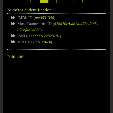
Numéros d'identification
IMDb ID (
nm0631346
)
MusicBrainz artist ID (
d20d70cd-db2d-476c-80f5-
87ebfda2a850
)
ISNI (
0000000122828181
)
VIAF ID (
89798474
)
Publicité