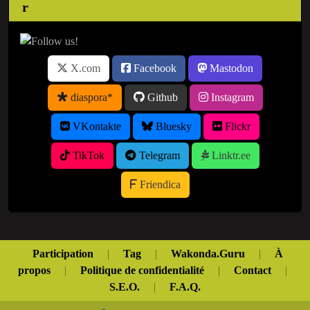
X.com
Facebook
Mastodon
diaspora*
Github
Instagram
VKontakte
Bluesky
Flickr
TikTok
Telegram
Linktr.ee
Friendica
Participation
|
Tag
|
Wakonda.Guru
|
À
propos
|
Politique de confidentialité
|
Contact
|
S.E.O.
|
F.A.Q.