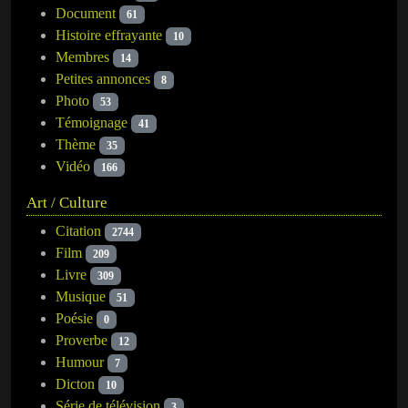
Document
61
Histoire effrayante
10
Membres
14
Petites annonces
8
Photo
53
Témoignage
41
Thème
35
Vidéo
166
Art / Culture
Citation
2744
Film
209
Livre
309
Musique
51
Poésie
0
Proverbe
12
Humour
7
Dicton
10
Série de télévision
3