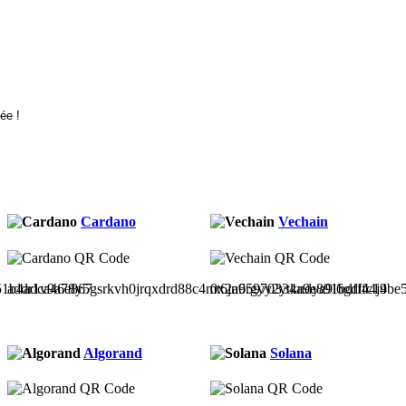
Cardano
Vechain
51b4adca46e867
addr1v9a78y5gsrkvh0jrqxdrd88c4mt6jn6rgyy2ytkndya9l6gdl44j4
0x2a95970334a9e891bdfffc19be
Algorand
Solana