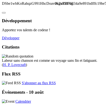
DSbe1wbKoRahqzG991HhcDoavtKgvZBFog
0x2a95970334a9e891bdfffc19be
Développement
Apportez vos talents de codeur !
Développer
Citations
Labeur sans chanson est comme un voyage sans fin et fatiguant.
(
H. P. Lovecraft
)
Flux RSS
S'abonner au flux RSS
Événements - 10 août
Calendrier