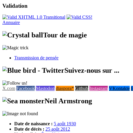
Validation
Annuaire
Tour de magie
Transmission de pensée
Suivez-nous sur ...
X.com
Facebook
Mastodon
diaspora*
Github
Instagram
VKontakte
Neil Armstrong
Date de naissance :
5 août 1930
Date de décès :
25 août 2012