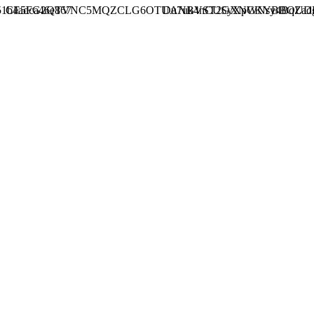
51b4adca46e867
CE5FG2QTVNC5MQZCLG6OTUANBVST2GXNCKYBBOUDH
Du7uk4nCUSyXpWNsy4BqZad