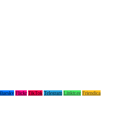
Bluesky
Flickr
TikTok
Telegram
Linktr.ee
Friendica