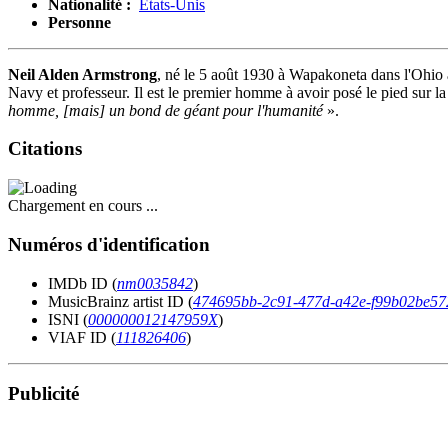
Nationalité :
États-Unis
Personne
Neil Alden Armstrong
, né le 5 août 1930 à Wapakoneta dans l'Ohio a
Navy et professeur. Il est le premier homme à avoir posé le pied sur l
homme, [mais] un bond de géant pour l'humanité
».
Citations
Chargement en cours ...
Numéros d'identification
IMDb ID (
nm0035842
)
MusicBrainz artist ID (
474695bb-2c91-477d-a42e-f99b02be57
ISNI (
000000012147959X
)
VIAF ID (
111826406
)
Publicité