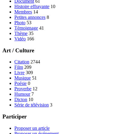
Document
61
Histoire effrayante
10
Membres
14
Petites annonces
8
Photo
53
Témoignage
41
Thème
35
Vidéo
166
Art / Culture
Citation
2744
Film
209
Livre
309
Musique
51
Poésie
0
Proverbe
12
Humour
7
Dicton
10
Série de télévision
3
Participer
Proposer un article
Proposer un événement