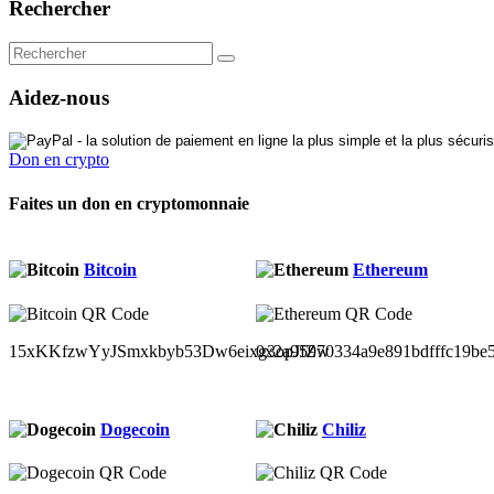
Rechercher
Aidez-nous
Don en crypto
Faites un don en cryptomonnaie
Bitcoin
Ethereum
15xKKfzwYyJSmxkbyb53Dw6eixg3opJfZw
0x2a95970334a9e891bdfffc19be
Dogecoin
Chiliz