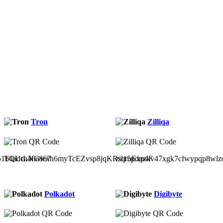
Tron
Zilliqa
51b4adca46e867
TQUtLNGwxh6myTcEZvsp8jqKRsqroExp4F
zil15pdnzkv47xgk7cfwypqp8wlz
Polkadot
Digibyte