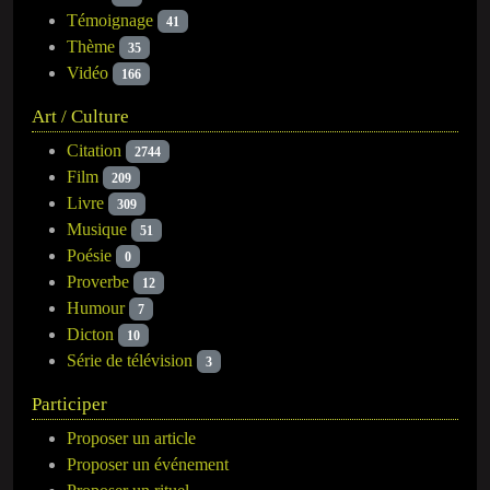
Témoignage
41
Thème
35
Vidéo
166
Art / Culture
Citation
2744
Film
209
Livre
309
Musique
51
Poésie
0
Proverbe
12
Humour
7
Dicton
10
Série de télévision
3
Participer
Proposer un article
Proposer un événement