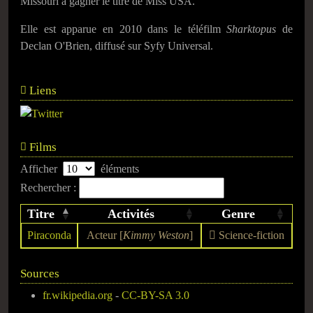
Missouri à gagner le titre de Miss USA.
Elle est apparue en 2010 dans le téléfilm
Sharktopus
de
Declan O'Brien, diffusé sur Syfy Universal.
Liens
Films
Afficher
éléments
Rechercher :
Titre
Activités
Genre
Piraconda
Acteur [
Kimmy Weston
]
Science-fiction
Sources
fr.wikipedia.org
-
CC-BY-SA 3.0