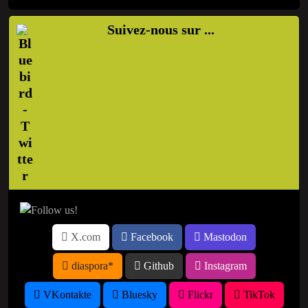
Suivez-nous sur ...
X.com
Facebook
Mastodon
diaspora*
Github
Instagram
VKontakte
Bluesky
Flickr
TikTok