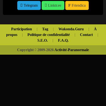
Telegram
Linktr.ee
Friendica
Participation
|
Tag
|
Wakonda.Guru
|
À
propos
|
Politique de confidentialité
|
Contact
|
S.E.O.
|
F.A.Q.
Copyright
2009-2026
Activité-Paranormale