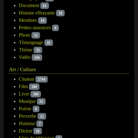
Document
61
Histoire effrayante
10
Membres
14
Petites annonces
8
Photo
53
Témoignage
41
Thème
35
Vidéo
166
Art / Culture
Citation
2744
Film
209
Livre
309
Musique
51
Poésie
0
Proverbe
12
Humour
7
Dicton
10