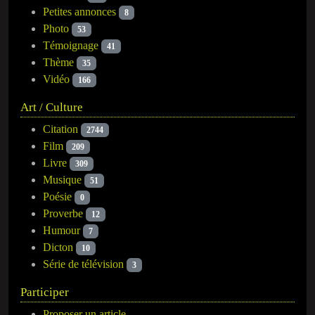
Petites annonces
8
Photo
53
Témoignage
41
Thème
35
Vidéo
166
Art / Culture
Citation
2744
Film
209
Livre
309
Musique
51
Poésie
0
Proverbe
12
Humour
7
Dicton
10
Série de télévision
3
Participer
Proposer un article