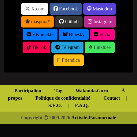
X.com
Facebook
Mastodon
diaspora*
Github
Instagram
VKontakte
Bluesky
Flickr
TikTok
Telegram
Linktr.ee
Friendica
Participation
|
Tag
|
Wakonda.Guru
|
À
propos
|
Politique de confidentialité
|
Contact
|
S.E.O.
|
F.A.Q.
Copyright
2009-2026
Activité-Paranormale