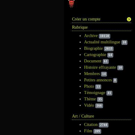
Information
Créer un compte
Rubrique
Archive
10150
Actualité multilingue
10
Biographie
2033
Cartographie
64
Document
61
Histoire effrayante
10
Membres
14
Petites annonces
8
Photo
53
Témoignage
41
Thème
35
Vidéo
166
Art / Culture
Citation
2744
Film
209