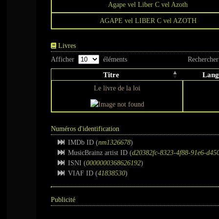
Agape vel Liber C vel Azoth
AGAPE vel LIBER C vel AZOTH
Livres
Afficher
éléments
Rechercher
Titre
Lang
Le livre de la loi
Numéros d'identification
IMDb ID (
nm1326678
)
MusicBrainz artist ID (
d20382fc-8323-4f88-91e6-d45
ISNI (
0000000368626192
)
VIAF ID (
41838530
)
Publicité