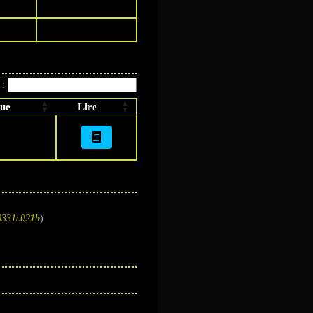
 :
ue
Lire
0331c021b
)