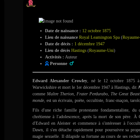
Aleister Crowley
Date de naissance :
12 octobre 1875
Lieu de naissance
Royal Leamington Spa
(
Royaume
Date de décès :
1 décembre 1947
Lieu de décès
Hastings
(
Royaume-Uni
)
Activités :
Auteur
Personne
Edward Alexander Crowley
, né le
12 octobre 1875
à 
Warwickshire et mort le
1er décembre 1947 à Hastings, dit
A
comme
Maître Therion
,
Frater Perdurabo
,
The Great Beast
monde
, est un écrivain, poète, occultiste, franc-maçon, taro
Fils d'une riche famille protestante fondamentaliste, du 
chrétienne à l'adolescence, après la mort de son père. À
d'Edward en Aleister et commence à s'intéresser à l'occul
Dawn
, il s'en détache rapidement pour poursuivre sa prop
magie sexuelle. Il dilapide sa fortune au cours de ses reche