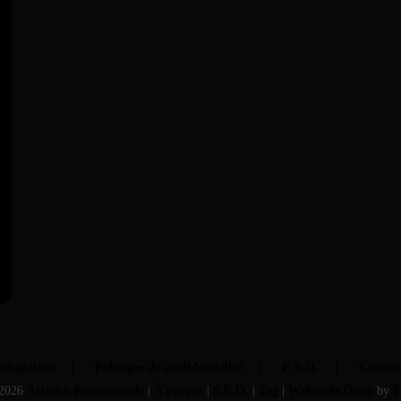
ticipation
Politique de confidentialité
F.A.Q.
Contac
2026
Activité-Paranormale
|
À propos
|
S.E.O.
|
Tag
|
Wakonda.Guru
by
F