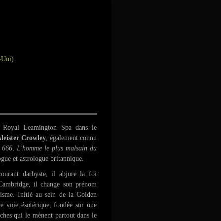
-Uni
)
Royal Leamington Spa dans le
leister Crowley
, également connu
 666
,
L'homme le plus malsain du
logue et astrologue britannique.
courant darbyste, il abjure la foi
 Cambridge, il change son prénom
tisme. Initié au sein de la
Golden
re voie ésotérique, fondée sur une
rches qui le mènent partout dans le