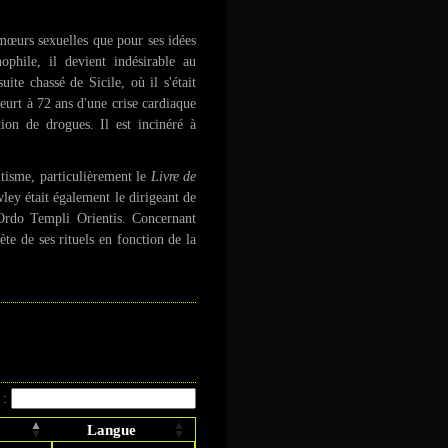
mœurs sexuelles que pour ses idées
ophile, il devient indésirable au
te chassé de Sicile, où il s'était
meurt à
72 ans
d'une crise cardiaque
on de drogues. Il est incinéré à
ltisme, particulièrement le
Livre de
ley était également le dirigeant de
Ordo Templi Orientis
. Concernant
ète de ses rituels en fonction de la
 :
Langue