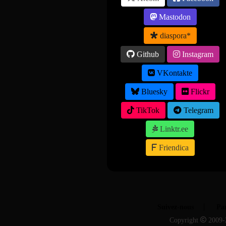
Mastodon
diaspora*
Github
Instagram
VKontakte
Bluesky
Flickr
TikTok
Telegram
Linktr.ee
Friendica
Suivez-nous
Par
Copyright
2009-