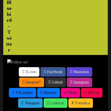
X.com
Facebook
Mastodon
diaspora*
Github
Instagram
VKontakte
Bluesky
Flickr
TikTok
Telegram
Linktr.ee
Friendica