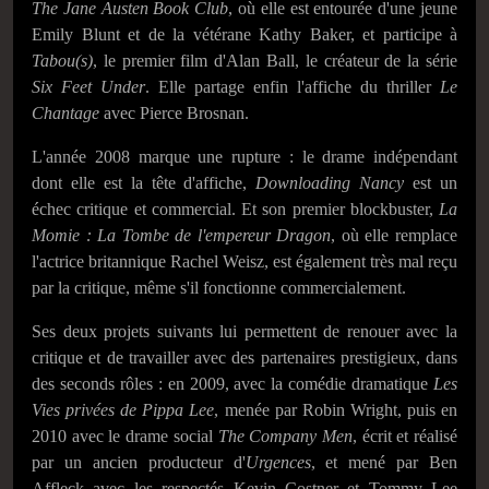
The Jane Austen Book Club
, où elle est entourée d'une jeune
Emily Blunt et de la vétérane Kathy Baker, et participe à
Tabou(s)
, le premier film d'Alan Ball, le créateur de la série
Six Feet Under
. Elle partage enfin l'affiche du thriller
Le
Chantage
avec Pierce Brosnan.
L'année 2008 marque une rupture : le drame indépendant
dont elle est la tête d'affiche,
Downloading Nancy
est un
échec critique et commercial. Et son premier blockbuster,
La
Momie : La Tombe de l'empereur Dragon
, où elle remplace
l'actrice britannique Rachel Weisz, est également très mal reçu
par la critique, même s'il fonctionne commercialement.
Ses deux projets suivants lui permettent de renouer avec la
critique et de travailler avec des partenaires prestigieux, dans
des seconds rôles : en 2009, avec la comédie dramatique
Les
Vies privées de Pippa Lee
, menée par Robin Wright, puis en
2010 avec le drame social
The Company Men
, écrit et réalisé
par un ancien producteur d'
Urgences
, et mené par Ben
Affleck avec les respectés Kevin Costner et Tommy Lee