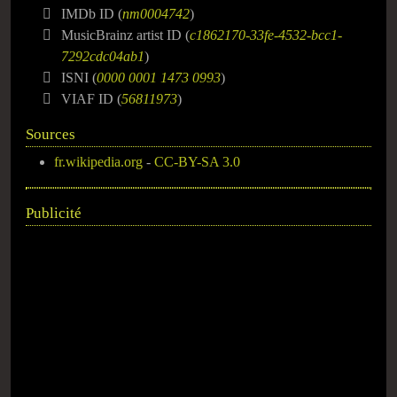
IMDb ID (
nm0004742
)
MusicBrainz artist ID (
c1862170-33fe-4532-bcc1-
7292cdc04ab1
)
ISNI (
0000 0001 1473 0993
)
VIAF ID (
56811973
)
Sources
fr.wikipedia.org
-
CC-BY-SA 3.0
Publicité