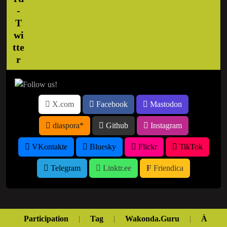
X.com
Facebook
Mastodon
diaspora*
Github
Instagram
VKontakte
Bluesky
Flickr
TikTok
Telegram
Linktr.ee
Friendica
Participation
|
Tag
|
Wakonda.Guru
|
À