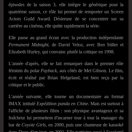
épisodes de la saison 3, elle intègre le générique pour la
quatrième saison, ce rôle lui permet de remporter un Screen
Actors Guild Award. Désireuse de se concentrer sur sa
carrière au cinéma, elle quitte rapidement la série.
Elle passe au grand écran avec la production indépendante
Permanent Midnight
, de David Veloz, avec Ben Stiller et
Elizabeth Hurley, qui convainc plutôt la critique en 1998.
L'année d'après, elle se fait remarquer dans le premier rôle
féminin du polar
Payback
, aux côtés de Mel Gibson. Le film,
écrit et réalisé par Brian Helgeland, est bien reçu par la
critique et le public.
L'année suivante, elle tourne un documentaire au format
IMAX intitulé
Expédition panda en Chine
. Mais est surtout à
l'affiche de plusieurs films : son physique avantageux et sa
fraîcheur lui permettent d'incarner tour à tour la manager du
bar de
Coyote Girls
, en 2000, puis une chanteuse de karaoké
dans
Duos d'un jour
, en 2001. Elle participe aussi à l'acclamé