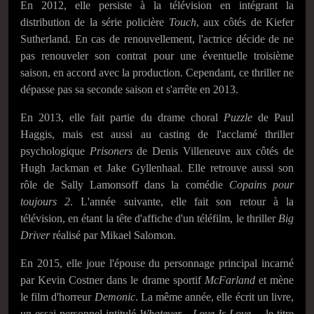
En 2012, elle persiste à la télévision en intégrant la
distribution de la série policière
Touch
, aux côtés de Kiefer
Sutherland. En cas de renouvellement, l'actrice décide de ne
pas renouveler son contrat pour une éventuelle troisième
saison, en accord avec la production. Cependant, ce thriller ne
dépasse pas sa seconde saison et s'arrête en 2013.
En 2013, elle fait partie du drame choral
Puzzle
de Paul
Haggis, mais est aussi au casting de l'acclamé thriller
psychologique
Prisoners
de Denis Villeneuve aux côtés de
Hugh Jackman et Jake Gyllenhaal. Elle retrouve aussi son
rôle de Sally Lamonsoff dans la comédie
Copains pour
toujours 2
. L'année suivante, elle fait son retour à la
télévision, en étant la tête d'affiche d'un téléfilm, le thriller
Big
Driver
réalisé par Mikael Salomon.
En 2015, elle joue l'épouse du personnage principal incarné
par Kevin Costner dans le drame sportif
McFarland
et mène
le film d'horreur
Demonic
. La même année, elle écrit un livre,
un essai personnel intitulé
Whatever... Love Is Love...
, le titre