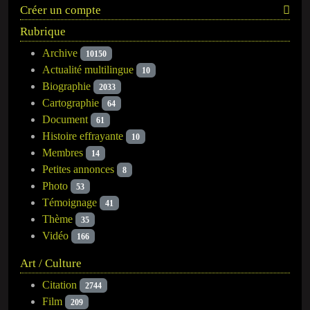
Créer un compte
Rubrique
Archive
10150
Actualité multilingue
10
Biographie
2033
Cartographie
64
Document
61
Histoire effrayante
10
Membres
14
Petites annonces
8
Photo
53
Témoignage
41
Thème
35
Vidéo
166
Art / Culture
Citation
2744
Film
209