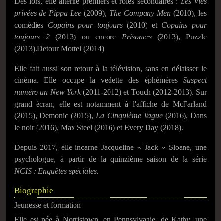
Dès lors, elle alterne premiers et rôles secondaires :
Les Vies
privées de Pippa Lee
(2009),
The Company Men
(2010), les
comédies
Copains pour toujours
(2010) et
Copains pour
toujours 2
(2013) ou encore
Prisoners
(2013), Puzzle
(2013).Detour Mortel (2014)
Elle fait aussi son retour à la télévision, sans en délaisser le
cinéma. Elle occupe la vedette des éphémères
Suspect
numéro un New York
(2011-2012) et Touch (2012-2013). Sur
grand écran, elle est notamment à l'affiche de McFarland
(2015), Demonic (2015),
La Cinquième Vague
(2016), Dans
le noir (2016), Max Steel (2016) et Every Day (2018).
Depuis 2017, elle incarne Jacqueline « Jack » Sloane, une
psychologue, à partir de la quinzième saison de la série
NCIS : Enquêtes spéciales.
Biographie
Jeunesse et formation
Elle est née à Norristown, en Pennsylvanie, de Kathy, une