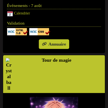
Événements - 7 août
Calendrier
Validation
Annuaire
Tour de magie