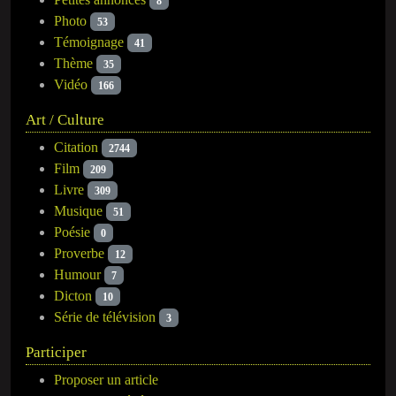
8
Photo
53
Témoignage
41
Thème
35
Vidéo
166
Art / Culture
Citation
2744
Film
209
Livre
309
Musique
51
Poésie
0
Proverbe
12
Humour
7
Dicton
10
Série de télévision
3
Participer
Proposer un article