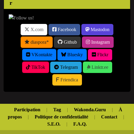
X.com
Facebook
Mastodon
diaspora*
Github
Instagram
VKontakte
Bluesky
Flickr
TikTok
Telegram
Linktr.ee
Friendica
Participation
|
Tag
|
Wakonda.Guru
|
À
propos
|
Politique de confidentialité
|
Contact
|
S.E.O.
|
F.A.Q.