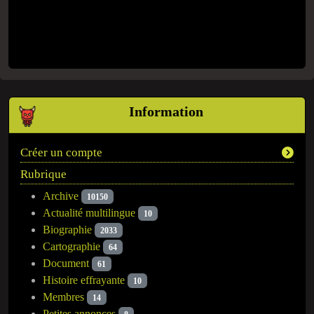
Information
Créer un compte
Rubrique
Archive
10150
Actualité multilingue
10
Biographie
2033
Cartographie
64
Document
61
Histoire effrayante
10
Membres
14
Petites annonces