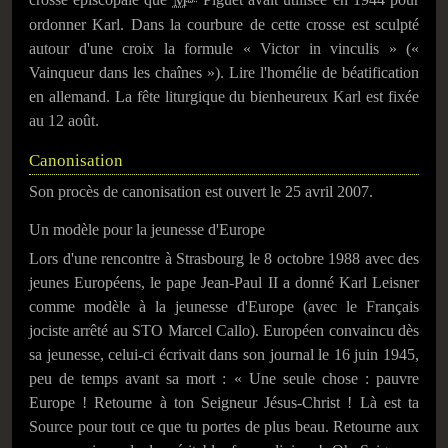
crosse épiscopale que
M
Piguet avait utilisée en 1944 pour
ordonner Karl. Dans la courbure de cette crosse est sculpté
autour d'une croix la formule « Victor in vinculis » («
Vainqueur dans les chaînes »). Lire l'homélie de béatification
en allemand. La fête liturgique du bienheureux Karl est fixée
au
12 août
.
Canonisation
Son procès de canonisation est ouvert le
25 avril 2007
.
Un modèle pour la jeunesse d'Europe
Lors d'une rencontre à Strasbourg le
8 octobre 1988
avec des
jeunes Européens, le pape Jean-Paul II a donné Karl Leisner
comme modèle à la jeunesse d'Europe (avec le Français
jociste arrêté au STO Marcel Callo). Européen convaincu dès
sa jeunesse, celui-ci écrivait dans son journal le
16 juin 1945
,
peu de temps avant sa mort :
« Une seule chose : pauvre
Europe ! Retourne à ton Seigneur Jésus-Christ ! Là est ta
Source pour tout ce que tu portes de plus beau. Retourne aux