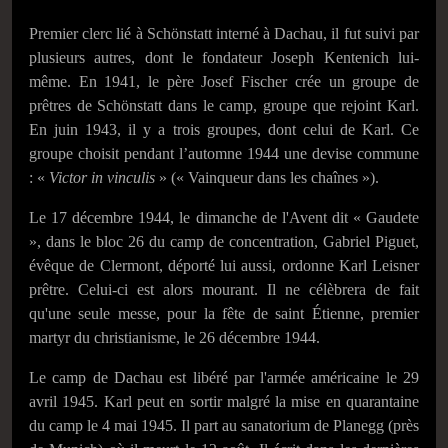
Premier clerc lié à Schönstatt interné à Dachau, il fut suivi par
plusieurs autres, dont le fondateur Joseph Kentenich lui-
même. En 1941, le père Josef Fischer crée un groupe de
prêtres de Schönstatt dans le camp, groupe que rejoint Karl.
En
juin 1943
, il y a trois groupes, dont celui de Karl. Ce
groupe choisit pendant l’automne 1944 une devise commune
: «
Victor in vinculis
» (« Vainqueur dans les chaînes »).
Le
17 décembre 1944
, le dimanche de l'Avent dit « Gaudete
», dans le bloc 26 du camp de concentration, Gabriel Piguet,
évêque de Clermont, déporté lui aussi, ordonne Karl Leisner
prêtre. Celui-ci est alors mourant. Il ne célèbrera de fait
qu'une seule messe, pour la fête de saint Étienne, premier
martyr du christianisme, le
26 décembre 1944
.
Le camp de Dachau est libéré par l'armée américaine le
29
avril 1945
. Karl peut en sortir malgré la mise en quarantaine
du camp le
4 mai 1945
. Il part au sanatorium de Planegg (près