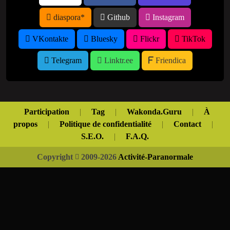
diaspora*
Github
Instagram
VKontakte
Bluesky
Flickr
TikTok
Telegram
Linktr.ee
Friendica
Participation
|
Tag
|
Wakonda.Guru
|
À
propos
|
Politique de confidentialité
|
Contact
|
S.E.O.
|
F.A.Q.
Copyright
2009-2026
Activité-Paranormale