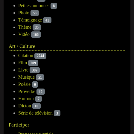
Petites annonces
8
Photo
53
Témoignage
41
Thème
35
Vidéo
166
Art / Culture
Citation
2744
Film
209
Livre
309
Musique
51
Poésie
0
Proverbe
12
Humour
7
Dicton
10
Série de télévision
3
Participer