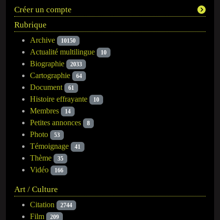
Créer un compte
Rubrique
Archive
10150
Actualité multilingue
10
Biographie
2033
Cartographie
64
Document
61
Histoire effrayante
10
Membres
14
Petites annonces
8
Photo
53
Témoignage
41
Thème
35
Vidéo
166
Art / Culture
Citation
2744
Film
209