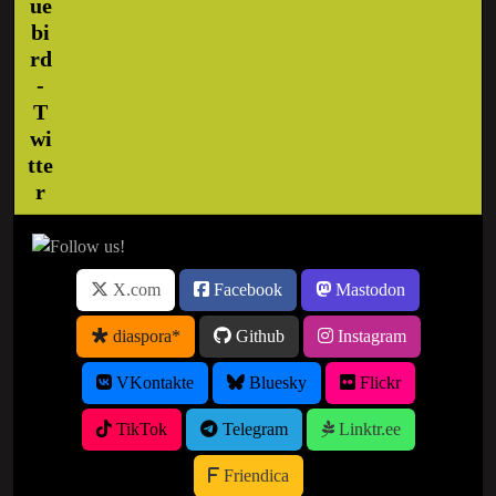
X.com
Facebook
Mastodon
diaspora*
Github
Instagram
VKontakte
Bluesky
Flickr
TikTok
Telegram
Linktr.ee
Friendica