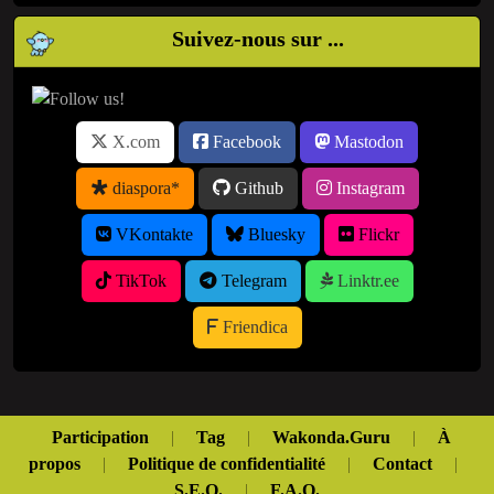
Suivez-nous sur ...
X.com
Facebook
Mastodon
diaspora*
Github
Instagram
VKontakte
Bluesky
Flickr
TikTok
Telegram
Linktr.ee
Friendica
Participation
|
Tag
|
Wakonda.Guru
|
À
propos
|
Politique de confidentialité
|
Contact
|
S.E.O.
|
F.A.Q.