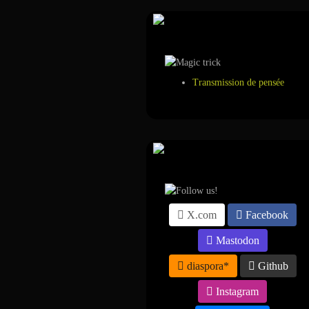
Tour de magie
Transmission de pensée
Suivez-nous sur ...
X.com
Facebook
Mastodon
diaspora*
Github
Instagram