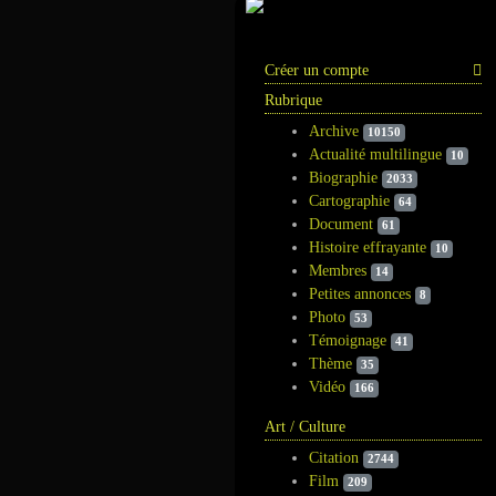
Information
Créer un compte
Rubrique
Archive
10150
Actualité multilingue
10
Biographie
2033
Cartographie
64
Document
61
Histoire effrayante
10
Membres
14
Petites annonces
8
Photo
53
Témoignage
41
Thème
35
Vidéo
166
Art / Culture
Citation
2744
Film
209