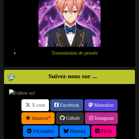
Transmission de pensée
Suivez-nous sur ...
X.com
Facebook
Mastodon
diaspora*
Github
Instagram
VKontakte
Bluesky
Flickr