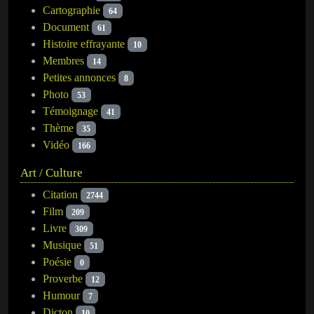
Cartographie
64
Document
61
Histoire effrayante
10
Membres
14
Petites annonces
8
Photo
53
Témoignage
41
Thème
35
Vidéo
166
Art / Culture
Citation
2744
Film
209
Livre
309
Musique
51
Poésie
0
Proverbe
12
Humour
7
Dicton
10