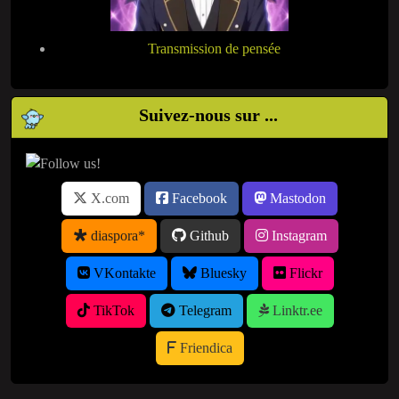
Transmission de pensée
Suivez-nous sur ...
X.com
Facebook
Mastodon
diaspora*
Github
Instagram
VKontakte
Bluesky
Flickr
TikTok
Telegram
Linktr.ee
Friendica