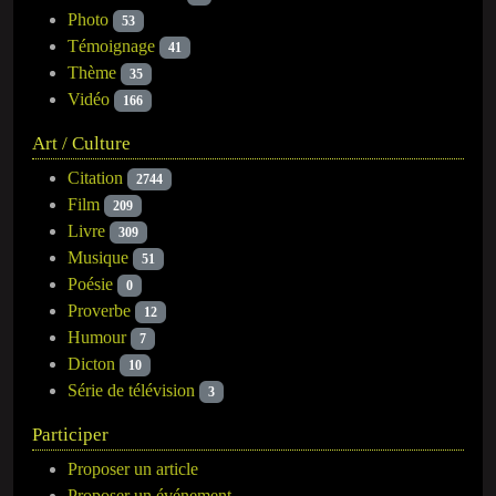
Photo
53
Témoignage
41
Thème
35
Vidéo
166
Art / Culture
Citation
2744
Film
209
Livre
309
Musique
51
Poésie
0
Proverbe
12
Humour
7
Dicton
10
Série de télévision
3
Participer
Proposer un article
Proposer un événement