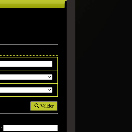
Valider
 :