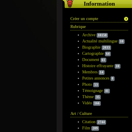
Information
Créer un compte
Rubrique
Archive
10150
Actualité multilingue
10
Biographie
2033
Cartographie
64
Document
61
Histoire effrayante
10
Membres
14
Petites annonces
8
Photo
53
Témoignage
41
Thème
35
Vidéo
166
Art / Culture
Citation
2744
Film
209