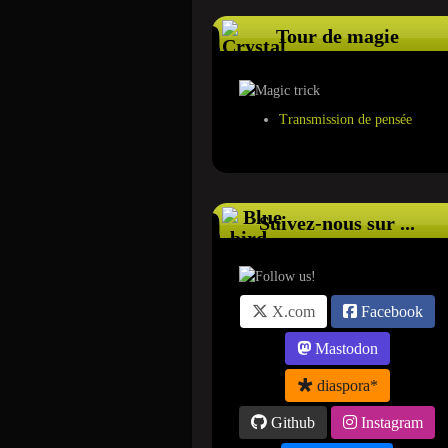
Tour de magie
Transmission de pensée
Suivez-nous sur ...
X.com
Facebook
Mastodon
diaspora*
Github
Instagram