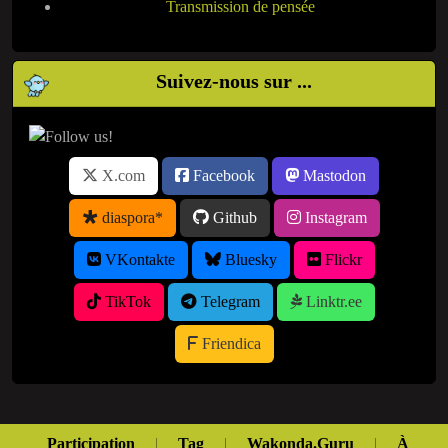
Transmission de pensée
Suivez-nous sur ...
X.com
Facebook
Mastodon
diaspora*
Github
Instagram
VKontakte
Bluesky
Flickr
TikTok
Telegram
Linktr.ee
Friendica
Participation
|
Tag
|
Wakonda.Guru
|
À