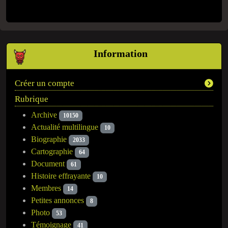
Information
Créer un compte
Rubrique
Archive
10150
Actualité multilingue
10
Biographie
2033
Cartographie
64
Document
61
Histoire effrayante
10
Membres
14
Petites annonces
8
Photo
53
Témoignage
41