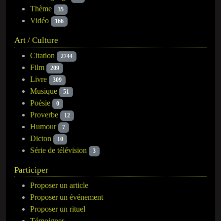
Thème
35
Vidéo
166
Art / Culture
Citation
2744
Film
209
Livre
309
Musique
51
Poésie
0
Proverbe
12
Humour
7
Dicton
10
Série de télévision
3
Participer
Proposer un article
Proposer un événement
Proposer un rituel
Témoigner