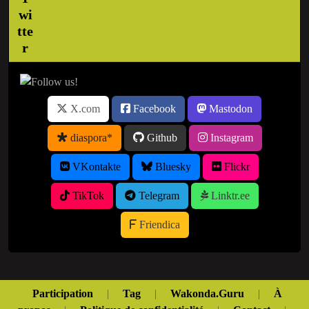
X.com
Facebook
Mastodon
diaspora*
Github
Instagram
VKontakte
Bluesky
Flickr
TikTok
Telegram
Linktr.ee
Friendica
Participation
|
Tag
|
Wakonda.Guru
|
À