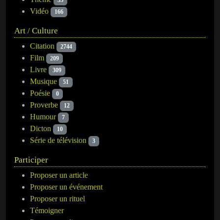
35
Vidéo
166
Art / Culture
Citation
2744
Film
209
Livre
309
Musique
51
Poésie
0
Proverbe
12
Humour
7
Dicton
10
Série de télévision
3
Participer
Proposer un article
Proposer un événement
Proposer un rituel
Témoigner