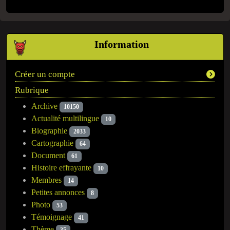
Information
Créer un compte
Rubrique
Archive
10150
Actualité multilingue
10
Biographie
2033
Cartographie
64
Document
61
Histoire effrayante
10
Membres
14
Petites annonces
8
Photo
53
Témoignage
41
Thème