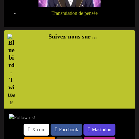
Transmission de pensée
Suivez-nous sur ...
X.com
Facebook
Mastodon