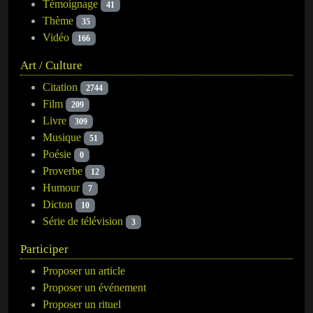
Témoignage
41
Thème
35
Vidéo
166
Art / Culture
Citation
2744
Film
209
Livre
309
Musique
51
Poésie
0
Proverbe
12
Humour
7
Dicton
10
Série de télévision
3
Participer
Proposer un article
Proposer un événement
Proposer un rituel