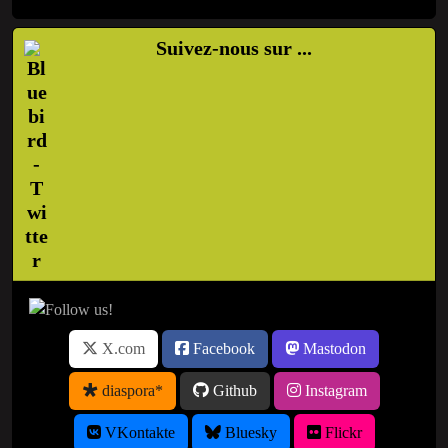
Suivez-nous sur ...
X.com
Facebook
Mastodon
diaspora*
Github
Instagram
VKontakte
Bluesky
Flickr