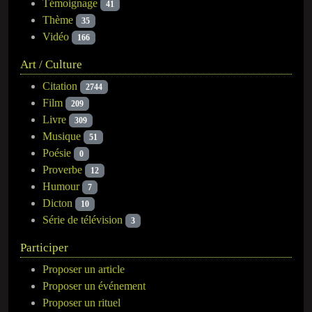
Témoignage
41
Thème
35
Vidéo
166
Art / Culture
Citation
2744
Film
209
Livre
309
Musique
51
Poésie
0
Proverbe
12
Humour
7
Dicton
10
Série de télévision
3
Participer
Proposer un article
Proposer un événement
Proposer un rituel