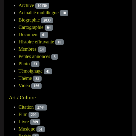
Archive
10150
Actualité multilingue
10
Biographie
2033
Cartographie
64
Document
61
Histoire effrayante
10
Membres
14
Petites annonces
8
Photo
53
Témoignage
41
Thème
35
Vidéo
166
Art / Culture
Citation
2744
Film
209
Livre
309
Musique
51