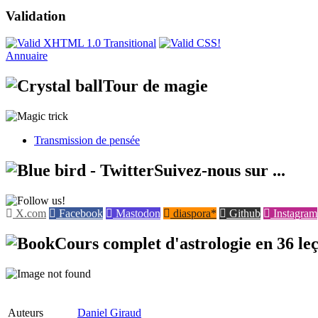
Validation
Annuaire
Tour de magie
Transmission de pensée
Suivez-nous sur ...
X.com
Facebook
Mastodon
diaspora*
Github
Instagram
Cours complet d'astrologie en 36 le
Auteurs
​Daniel Giraud