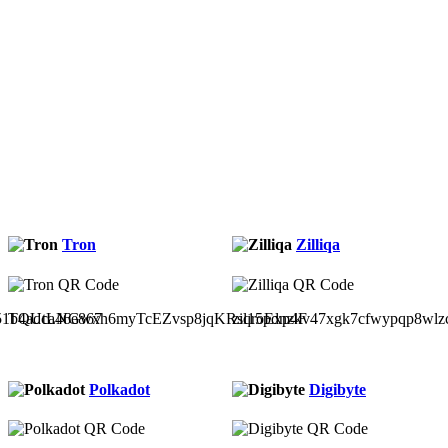
Tron
Zilliqa
51b4adca46e867
TQUtLNGwxh6myTcEZvsp8jqKRsqroExp4F
zil15pdnzkv47xgk7cfwypqp8wlz
Polkadot
Digibyte