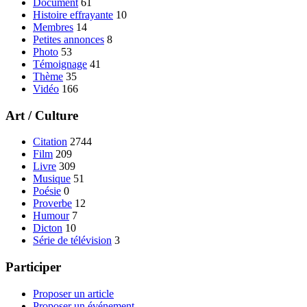
Document
61
Histoire effrayante
10
Membres
14
Petites annonces
8
Photo
53
Témoignage
41
Thème
35
Vidéo
166
Art / Culture
Citation
2744
Film
209
Livre
309
Musique
51
Poésie
0
Proverbe
12
Humour
7
Dicton
10
Série de télévision
3
Participer
Proposer un article
Proposer un événement