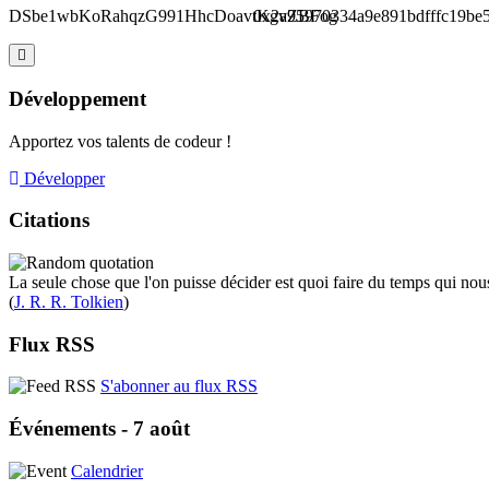
DSbe1wbKoRahqzG991HhcDoavtKgvZBFog
0x2a95970334a9e891bdfffc19be
Développement
Apportez vos talents de codeur !
Développer
Citations
La seule chose que l'on puisse décider est quoi faire du temps qui nous
(
J. R. R. Tolkien
)
Flux RSS
S'abonner au flux RSS
Événements - 7 août
Calendrier