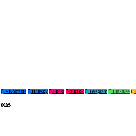
VKontakte
Bluesky
Flickr
TikTok
Telegram
Linktr.ee
F
çons