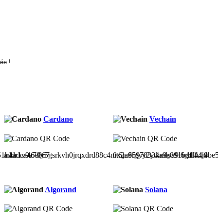
Cardano
Vechain
51b4adca46e867
addr1v9a78y5gsrkvh0jrqxdrd88c4mt6jn6rgyy2ytkndya9l6gdl44j4
0x2a95970334a9e891bdfffc19be
Algorand
Solana