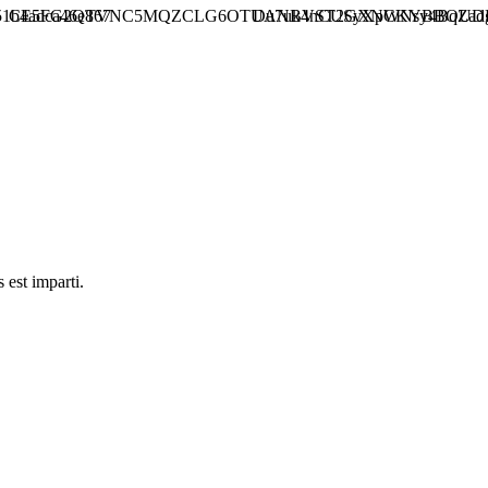
51b4adca46e867
CE5FG2QTVNC5MQZCLG6OTUANBVST2GXNCKYBBOUDH
Du7uk4nCUSyXpWNsy4BqZad
 est imparti.