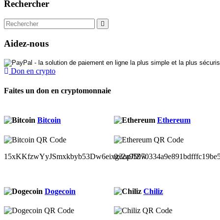
Rechercher
Aidez-nous
Don en crypto
Faites un don en cryptomonnaie
Bitcoin
Ethereum
15xKKfzwYyJSmxkbyb53Dw6eixg3opJfZw
0x2a95970334a9e891bdfffc19be
Dogecoin
Chiliz