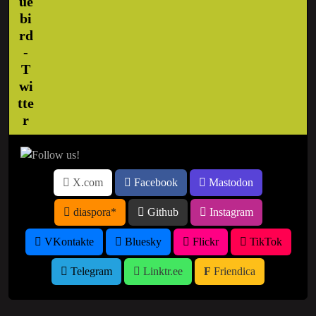
X.com
Facebook
Mastodon
diaspora*
Github
Instagram
VKontakte
Bluesky
Flickr
TikTok
Telegram
Linktr.ee
Friendica