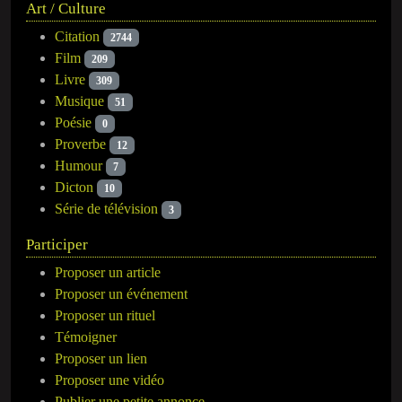
Art / Culture
Citation
2744
Film
209
Livre
309
Musique
51
Poésie
0
Proverbe
12
Humour
7
Dicton
10
Série de télévision
3
Participer
Proposer un article
Proposer un événement
Proposer un rituel
Témoigner
Proposer un lien
Proposer une vidéo
Publier une petite annonce