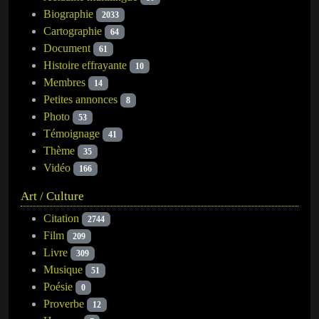
Biographie
2033
Cartographie
64
Document
61
Histoire effrayante
10
Membres
14
Petites annonces
8
Photo
53
Témoignage
41
Thème
35
Vidéo
166
Art / Culture
Citation
2744
Film
209
Livre
309
Musique
51
Poésie
0
Proverbe
12