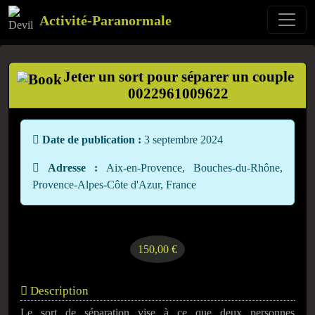
Activité-Paranormale
Jeter un sort pour séparer un couple
0022961009622
Date de publication :
3 septembre 2024
Adresse :
Aix-en-Provence, Bouches-du-Rhône,
Provence-Alpes-Côte d'Azur, France
150,00 €
Description
Le sort de séparation vise à ce que deux personnes