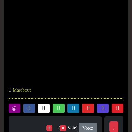
Marabout
(
Vote)
Votez
0
0