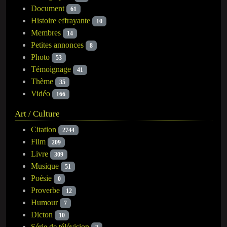
Document
61
Histoire effrayante
10
Membres
14
Petites annonces
8
Photo
53
Témoignage
41
Thème
35
Vidéo
166
Art / Culture
Citation
2744
Film
209
Livre
309
Musique
51
Poésie
0
Proverbe
12
Humour
7
Dicton
10
Série de télévision