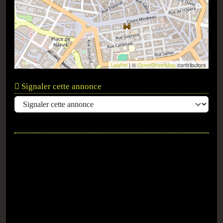
Leaflet
| ©
OpenStreetMap
contributors
Signaler cette annonce