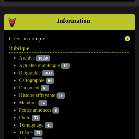
Information
Créer un compte
Rubrique
Archive
10150
Actualité multilingue
10
Biographie
2033
Cartographie
64
Document
61
Histoire effrayante
10
Membres
14
Petites annonces
8
Photo
53
Témoignage
41
Thème
35