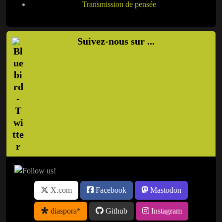
Transmission de pensée
Suivez-nous sur ...
X.com
Facebook
Mastodon
diaspora*
Github
Instagram