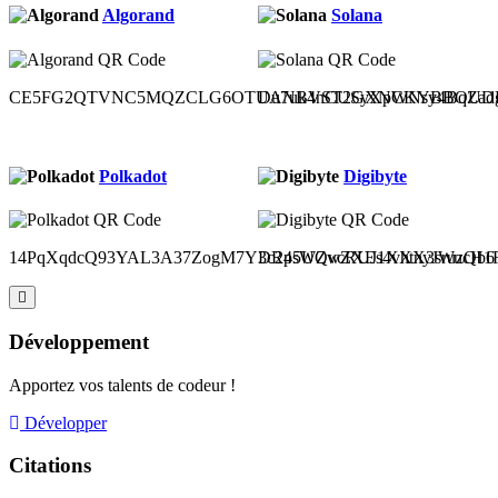
Algorand
Solana
CE5FG2QTVNC5MQZCLG6OTUANBVST2GXNCKYBBOUDH
Du7uk4nCUSyXpWNsy4BqZad
Polkadot
Digibyte
14PqXqdcQ93YAL3A37ZogM7Y3c2p5UQvcRUJ1XXX3sruzQb6
DR4sWZwZXEs4vhtnyJWucH1Ru
Développement
Apportez vos talents de codeur !
Développer
Citations