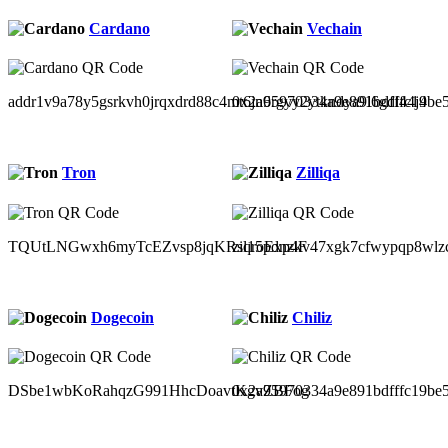
Cardano
Vechain
addr1v9a78y5gsrkvh0jrqxdrd88c4mt6jn6rgyy2ytkndya9l6gdl44j4
0x2a95970334a9e891bdfffc19be
Tron
Zilliqa
TQUtLNGwxh6myTcEZvsp8jqKRsqroExp4F
zil15pdnzkv47xgk7cfwypqp8wlz
Dogecoin
Chiliz
DSbe1wbKoRahqzG991HhcDoavtKgvZBFog
0x2a95970334a9e891bdfffc19be