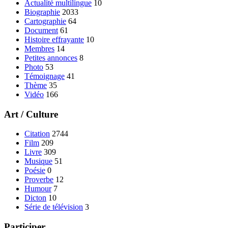
Actualité multilingue
10
Biographie
2033
Cartographie
64
Document
61
Histoire effrayante
10
Membres
14
Petites annonces
8
Photo
53
Témoignage
41
Thème
35
Vidéo
166
Art / Culture
Citation
2744
Film
209
Livre
309
Musique
51
Poésie
0
Proverbe
12
Humour
7
Dicton
10
Série de télévision
3
Participer