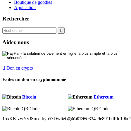
Boutique de goodies
Application
Rechercher
Aidez-nous
Don en crypto
Faites un don en cryptomonnaie
Bitcoin
Ethereum
15xKKfzwYyJSmxkbyb53Dw6eixg3opJfZw
0x2a95970334a9e891bdfffc19be