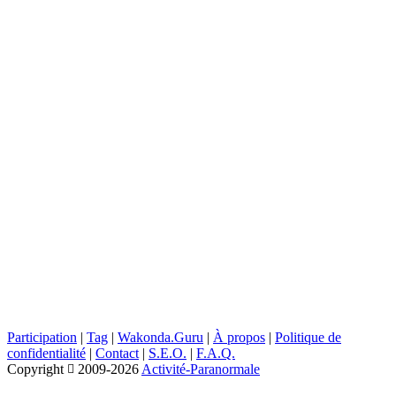
Participation
|
Tag
|
Wakonda.Guru
|
À propos
|
Politique de
confidentialité
|
Contact
|
S.E.O.
|
F.A.Q.
Copyright
2009-2026
Activité-Paranormale