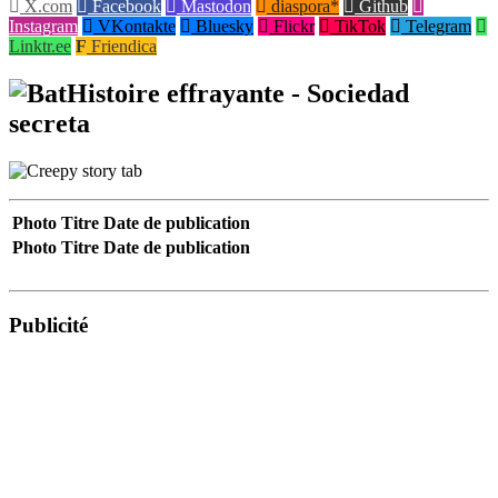
X.com
Facebook
Mastodon
diaspora*
Github
Instagram
VKontakte
Bluesky
Flickr
TikTok
Telegram
Linktr.ee
Friendica
Histoire effrayante - Sociedad
secreta
Photo
Titre
Date de publication
Photo
Titre
Date de publication
Publicité