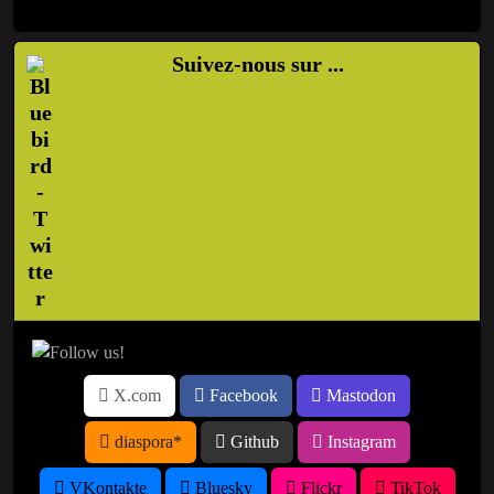
Suivez-nous sur ...
X.com
Facebook
Mastodon
diaspora*
Github
Instagram
VKontakte
Bluesky
Flickr
TikTok