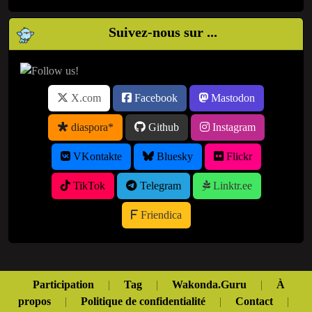
Suivez-nous sur ...
X.com
Facebook
Mastodon
diaspora*
Github
Instagram
VKontakte
Bluesky
Flickr
TikTok
Telegram
Linktr.ee
Friendica
Participation
|
Tag
|
Wakonda.Guru
|
À
propos
|
Politique de confidentialité
|
Contact
|