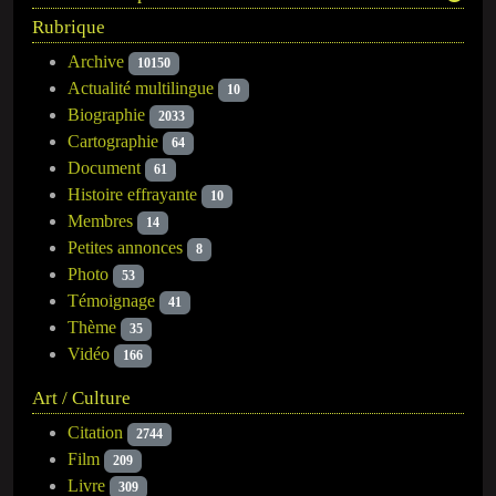
Rubrique
Archive
10150
Actualité multilingue
10
Biographie
2033
Cartographie
64
Document
61
Histoire effrayante
10
Membres
14
Petites annonces
8
Photo
53
Témoignage
41
Thème
35
Vidéo
166
Art / Culture
Citation
2744
Film
209
Livre
309