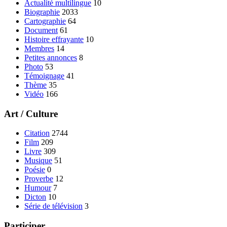
Actualité multilingue
10
Biographie
2033
Cartographie
64
Document
61
Histoire effrayante
10
Membres
14
Petites annonces
8
Photo
53
Témoignage
41
Thème
35
Vidéo
166
Art / Culture
Citation
2744
Film
209
Livre
309
Musique
51
Poésie
0
Proverbe
12
Humour
7
Dicton
10
Série de télévision
3
Participer