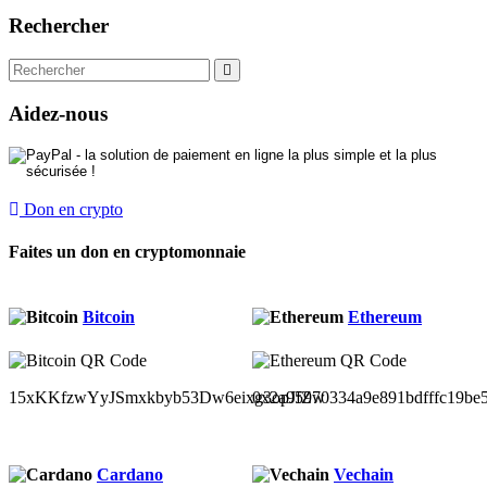
Rechercher
Aidez-nous
Don en crypto
Faites un don en cryptomonnaie
Bitcoin
Ethereum
15xKKfzwYyJSmxkbyb53Dw6eixg3opJfZw
0x2a95970334a9e891bdfffc19be
Cardano
Vechain