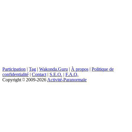
Participation
|
Tag
|
Wakonda.Guru
|
À propos
|
Politique de
confidentialité
|
Contact
|
S.E.O.
|
F.A.Q.
Copyright
2009-2026
Activité-Paranormale