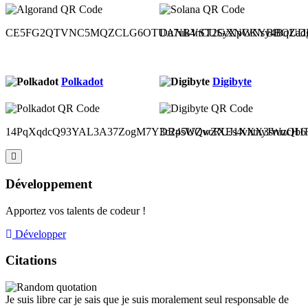
CE5FG2QTVNC5MQZCLG6OTUANBVST2GXNCKYBBOUDH
Du7uk4nCUSyXpWNsy4BqZad
Polkadot
Digibyte
14PqXqdcQ93YAL3A37ZogM7Y3c2p5UQvcRUJ1XXX3sruzQb6
DR4sWZwZXEs4vhtnyJWucH1Ru
Développement
Apportez vos talents de codeur !
Développer
Citations
Je suis libre car je sais que je suis moralement seul responsable de