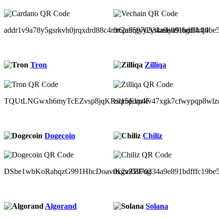
addr1v9a78y5gsrkvh0jrqxdrd88c4mt6jn6rgyy2ytkndya9l6gdl44j4
0x2a95970334a9e891bdfffc19be
Tron
Zilliqa
TQUtLNGwxh6myTcEZvsp8jqKRsqroExp4F
zil15pdnzkv47xgk7cfwypqp8wlz
Dogecoin
Chiliz
DSbe1wbKoRahqzG991HhcDoavtKgvZBFog
0x2a95970334a9e891bdfffc19be
Algorand
Solana