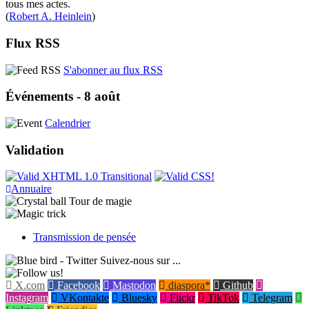
tous mes actes.
(
Robert A. Heinlein
)
Flux RSS
S'abonner au flux RSS
Événements - 8 août
Calendrier
Validation
Annuaire
Tour de magie
Transmission de pensée
Suivez-nous sur ...
X.com
Facebook
Mastodon
diaspora*
Github
Instagram
VKontakte
Bluesky
Flickr
TikTok
Telegram