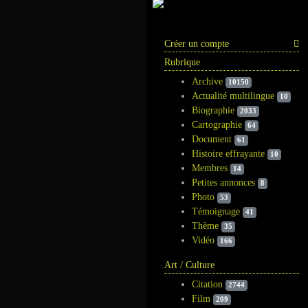
Information
Créer un compte
Rubrique
Archive
10150
Actualité multilingue
10
Biographie
2033
Cartographie
64
Document
61
Histoire effrayante
10
Membres
14
Petites annonces
8
Photo
53
Témoignage
41
Thème
35
Vidéo
166
Art / Culture
Citation
2744
Film
209