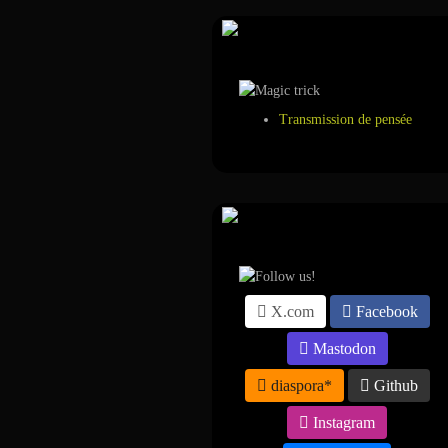
Tour de magie
Transmission de pensée
Suivez-nous sur ...
X.com
Facebook
Mastodon
diaspora*
Github
Instagram