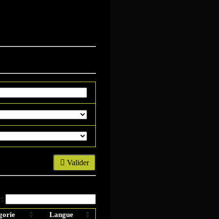
re
Valider
 :
gorie
Langue