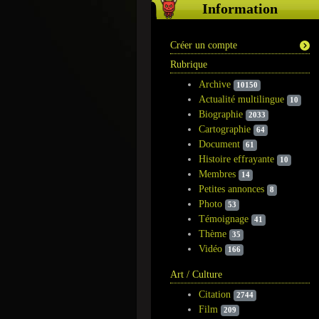
Information
Créer un compte
Rubrique
Archive
10150
Actualité multilingue
10
Biographie
2033
Cartographie
64
Document
61
Histoire effrayante
10
Membres
14
Petites annonces
8
Photo
53
Témoignage
41
Thème
35
Vidéo
166
Art / Culture
Citation
2744
Film
209