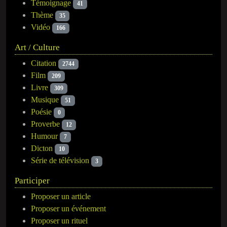
Témoignage
41
Thème
35
Vidéo
166
Art / Culture
Citation
2744
Film
209
Livre
309
Musique
51
Poésie
0
Proverbe
12
Humour
7
Dicton
10
Série de télévision
3
Participer
Proposer un article
Proposer un événement
Proposer un rituel