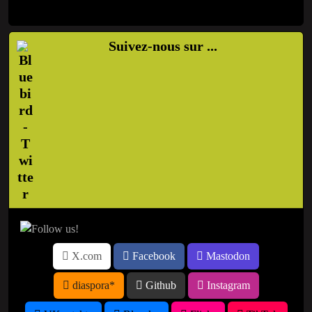
Suivez-nous sur ...
X.com
Facebook
Mastodon
diaspora*
Github
Instagram