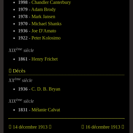
1998
-
Chandler Canterbury
1979
-
Adam Brody
1978
-
Mark Jansen
1970
-
Michael Shanks
1936
-
Joe D'Amato
1922
-
Peter Kolosimo
ème
XIX
siècle
1861
-
Henry Frichet
Décès
ème
XX
siècle
1936
-
C. D. B. Bryan
ème
XIX
siècle
1831
-
Mélanie Calvat
14 décembre 1913
16 décembre 1913