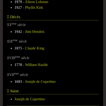
1979
-
Alison Lohman
1927
-
Phyllis Kirk
Décès
ème
XX
siècle
1942
-
Jimi Hendrix
ème
XIX
siècle
1875
-
Claude King
ème
XVIII
siècle
1778
-
William Hazlitt
ème
XVII
siècle
1603
-
Joseph de Cupertino
Saint
Joseph de Cupertino