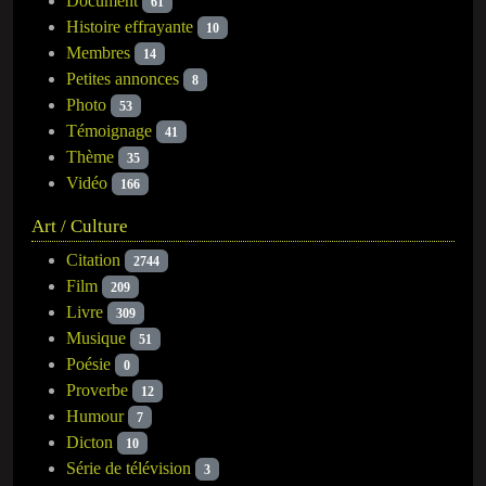
Document
61
Histoire effrayante
10
Membres
14
Petites annonces
8
Photo
53
Témoignage
41
Thème
35
Vidéo
166
Art / Culture
Citation
2744
Film
209
Livre
309
Musique
51
Poésie
0
Proverbe
12
Humour
7
Dicton
10
Série de télévision
3