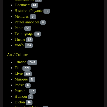
Document
61
Histoire effrayante
10
Membres
14
Petites annonces
8
Photo
53
Témoignage
41
Thème
35
Vidéo
166
Art / Culture
Citation
2744
Film
209
Livre
309
Musique
51
Poésie
0
Proverbe
12
Humour
7
Dicton
10