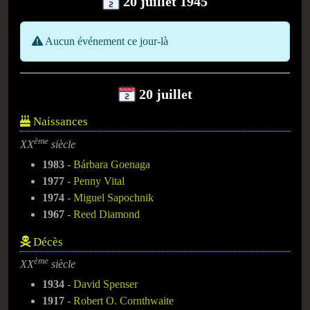
20 juillet 1945
Aucun événement ce jour-là
20 juillet
Naissances
ème
XX
siècle
1983
-
Bárbara Goenaga
1977
-
Penny Vital
1974
-
Miguel Sapochnik
1967
-
Reed Diamond
Décès
ème
XX
siècle
1934
-
David Spenser
1917
-
Robert O. Cornthwaite