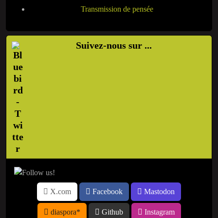
Transmission de pensée
Suivez-nous sur ...
X.com
Facebook
Mastodon
diaspora*
Github
Instagram