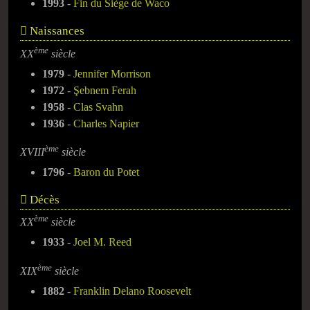
1993
-
Fin du Siège de Waco
Naissances
ème
XX
siècle
1979
-
Jennifer Morrison
1972
-
Şebnem Ferah
1958
-
Clas Svahn
1936
-
Charles Napier
ème
XVIII
siècle
1796
-
Baron du Potet
Décès
ème
XX
siècle
1933
-
Joel M. Reed
ème
XIX
siècle
1882
-
Franklin Delano Roosevelt