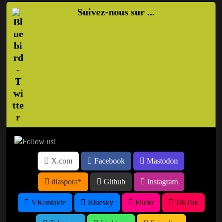
Suivez-nous sur ...
X.com
Facebook
Mastodon
diaspora*
Github
Instagram
VKontakte
Bluesky
Flickr
TikTok