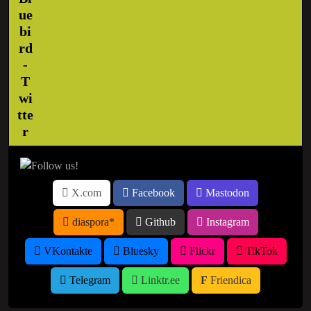
X.com
Facebook
Mastodon
diaspora*
Github
Instagram
VKontakte
Bluesky
Flickr
TikTok
Telegram
Linktr.ee
Friendica