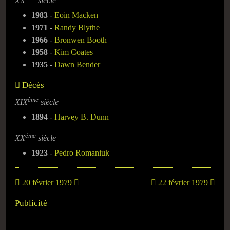
XX
siècle
1983
-
Eoin Macken
1971
-
Randy Blythe
1966
-
Bronwen Booth
1958
-
Kim Coates
1935
-
Dawn Bender
Décès
ème
XIX
siècle
1894
-
Harvey B. Dunn
ème
XX
siècle
1923
-
Pedro Romaniuk
20 février 1979
22 février 1979
Publicité