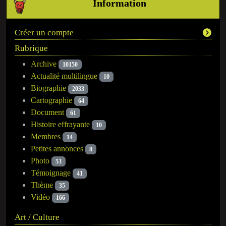
Information
Créer un compte
Rubrique
Archive
10150
Actualité multilingue
10
Biographie
2033
Cartographie
64
Document
61
Histoire effrayante
10
Membres
14
Petites annonces
8
Photo
53
Témoignage
41
Thème
35
Vidéo
166
Art / Culture