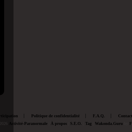
ticipation
Politique de confidentialité
F.A.Q.
Contac
2026
Activité-Paranormale
|
À propos
|
S.E.O.
|
Tag
|
Wakonda.Guru
by
F