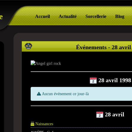
e
Accueil
Actualité
Sorcellerie
Blog
Événements - 28 avril
28 avril 1998
Aucun événement ce jour-là
28 avril
Naissances
ème