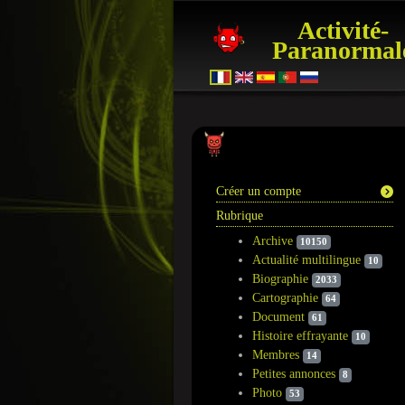
Activité-
Paranormal
Information
Créer un compte
Rubrique
Archive
10150
Actualité multilingue
10
Biographie
2033
Cartographie
64
Document
61
Histoire effrayante
10
Membres
14
Petites annonces
8
Photo
53