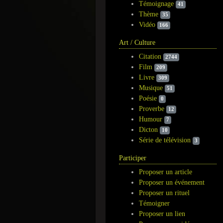
Témoignage
41
Thème
35
Vidéo
166
Art / Culture
Citation
2744
Film
209
Livre
309
Musique
51
Poésie
0
Proverbe
12
Humour
7
Dicton
10
Série de télévision
3
Participer
Proposer un article
Proposer un événement
Proposer un rituel
Témoigner
Proposer un lien