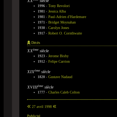
XX
siècle
1996
-
Tony Revolori
1981
-
Jessica Alba
1981
-
Paul-Adrien d'Hardemare
1971
-
Bridget Moynahan
1930
-
Carolyn Jones
1917
-
Robert O. Cornthwaite
Décès
ème
XX
siècle
1923
-
Jerome Bixby
1912
-
Felipe Carrion
ème
XIX
siècle
1820
-
Gustave Nadaud
ème
XVIII
siècle
1777
-
Charles Caleb Colton
27 avril 1998
Publicité