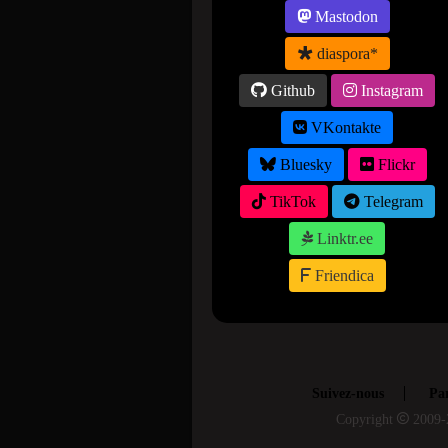
Mastodon
diaspora*
Github
Instagram
VKontakte
Bluesky
Flickr
TikTok
Telegram
Linktr.ee
Friendica
Suivez-nous
Par
Copyright
2009-