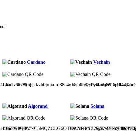
Cardano
Vechain
51b4adca46e867
addr1v9a78y5gsrkvh0jrqxdrd88c4mt6jn6rgyy2ytkndya9l6gdl44j4
0x2a95970334a9e891bdfffc19be
Algorand
Solana
51b4adca46e867
CE5FG2QTVNC5MQZCLG6OTUANBVST2GXNCKYBBOUDH
Du7uk4nCUSyXpWNsy4BqZad