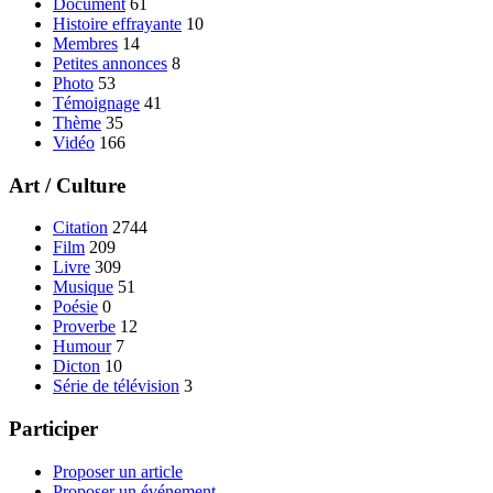
Document
61
Histoire effrayante
10
Membres
14
Petites annonces
8
Photo
53
Témoignage
41
Thème
35
Vidéo
166
Art / Culture
Citation
2744
Film
209
Livre
309
Musique
51
Poésie
0
Proverbe
12
Humour
7
Dicton
10
Série de télévision
3
Participer
Proposer un article
Proposer un événement