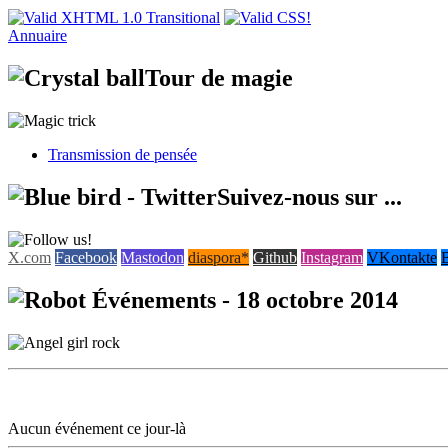
Annuaire
Tour de magie
Transmission de pensée
Suivez-nous sur ...
X.com
Facebook
Mastodon
diaspora*
Github
Instagram
VKontakte
Événements - 18 octobre 2014
18 octobre 2014
Aucun événement ce jour-là