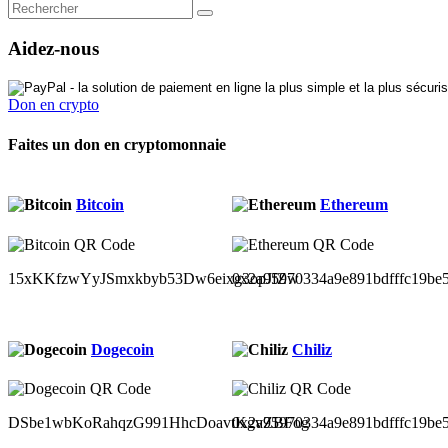
Aidez-nous
Don en crypto
Faites un don en cryptomonnaie
Bitcoin
Ethereum
15xKKfzwYyJSmxkbyb53Dw6eixg3opJfZw
0x2a95970334a9e891bdfffc19be
Dogecoin
Chiliz
DSbe1wbKoRahqzG991HhcDoavtKgvZBFog
0x2a95970334a9e891bdfffc19be