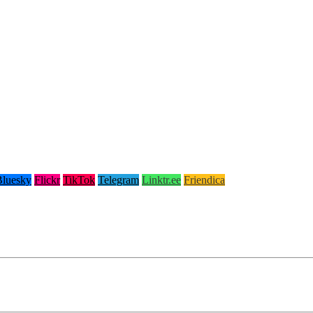
Bluesky
Flickr
TikTok
Telegram
Linktr.ee
Friendica