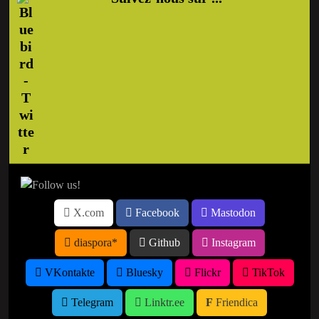
X.com
Facebook
Mastodon
diaspora*
Github
Instagram
VKontakte
Bluesky
Flickr
TikTok
Telegram
Linktr.ee
Friendica