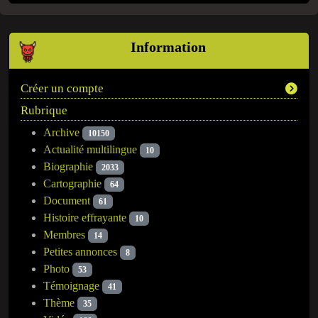
Information
Créer un compte
Rubrique
Archive
10150
Actualité multilingue
10
Biographie
2033
Cartographie
64
Document
61
Histoire effrayante
10
Membres
14
Petites annonces
8
Photo
53
Témoignage
41
Thème
35