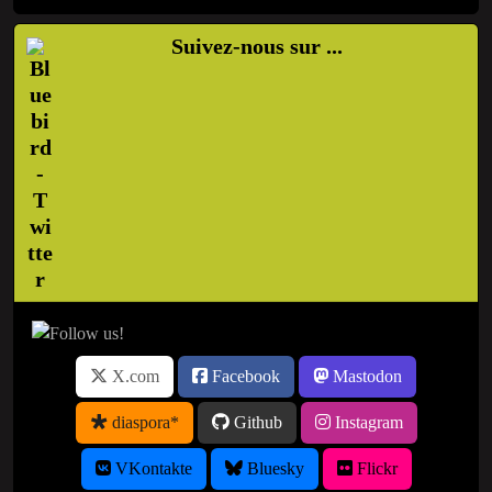
Suivez-nous sur ...
X.com
Facebook
Mastodon
diaspora*
Github
Instagram
VKontakte
Bluesky
Flickr