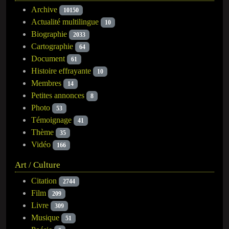
Archive
10150
Actualité multilingue
10
Biographie
2033
Cartographie
64
Document
61
Histoire effrayante
10
Membres
14
Petites annonces
8
Photo
53
Témoignage
41
Thème
35
Vidéo
166
Art / Culture
Citation
2744
Film
209
Livre
309
Musique
51