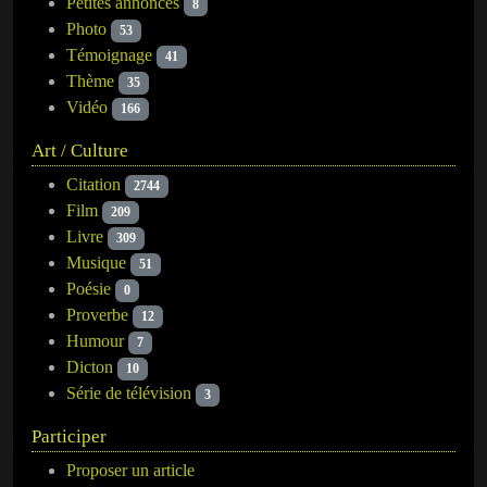
Petites annonces
8
Photo
53
Témoignage
41
Thème
35
Vidéo
166
Art / Culture
Citation
2744
Film
209
Livre
309
Musique
51
Poésie
0
Proverbe
12
Humour
7
Dicton
10
Série de télévision
3
Participer
Proposer un article