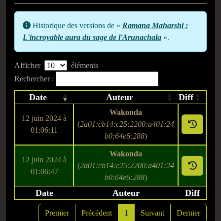
Historique des versions de «
Ramana Maharshi :
L'incroyable aura du sage de l'Arunachala
».
Afficher
éléments
Rechercher :
Date
Auteur
Diff
Wakonda
12 juin 2024 à
(
2a01:cb14:c25:2200:a401:24
01:06:11
b0:64e6:288
)
Wakonda
12 juin 2024 à
(
2a01:cb14:c25:2200:a401:24
01:06:47
b0:64e6:288
)
Date
Auteur
Diff
Premier
Précédent
1
Suivant
Dernier