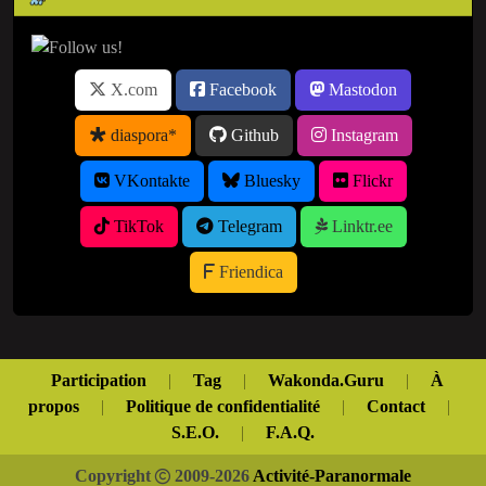
X.com
Facebook
Mastodon
diaspora*
Github
Instagram
VKontakte
Bluesky
Flickr
TikTok
Telegram
Linktr.ee
Friendica
Participation
|
Tag
|
Wakonda.Guru
|
À
propos
|
Politique de confidentialité
|
Contact
|
S.E.O.
|
F.A.Q.
Copyright
2009-2026
Activité-Paranormale