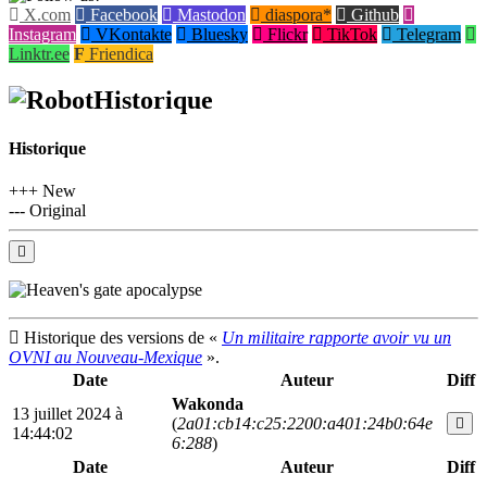
X.com
Facebook
Mastodon
diaspora*
Github
Instagram
VKontakte
Bluesky
Flickr
TikTok
Telegram
Linktr.ee
Friendica
Historique
Historique
+++ New
--- Original
Historique des versions de «
Un militaire rapporte avoir vu un
OVNI au Nouveau-Mexique
».
Date
Auteur
Diff
Wakonda
13 juillet 2024 à
(
2a01:cb14:c25:2200:a401:24b0:64e
14:44:02
6:288
)
Date
Auteur
Diff