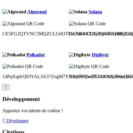
Algorand
Solana
CE5FG2QTVNC5MQZCLG6OTUANBVST2GXNCKYBBOUDH
Du7uk4nCUSyXpWNsy4BqZad
Polkadot
Digibyte
14PqXqdcQ93YAL3A37ZogM7Y3c2p5UQvcRUJ1XXX3sruzQb6
DR4sWZwZXEs4vhtnyJWucH1Ru
Développement
Apportez vos talents de codeur !
Développer
Citations