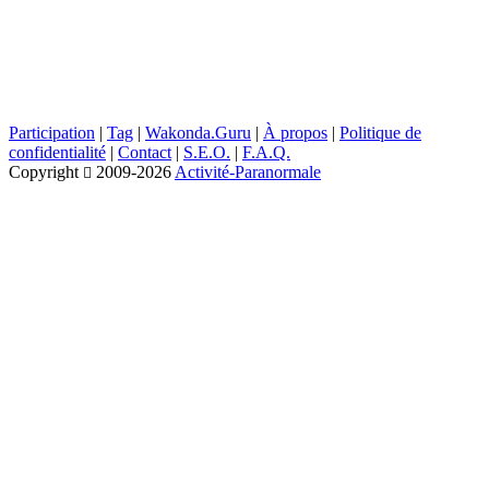
Participation
|
Tag
|
Wakonda.Guru
|
À propos
|
Politique de
confidentialité
|
Contact
|
S.E.O.
|
F.A.Q.
Copyright
2009-2026
Activité-Paranormale