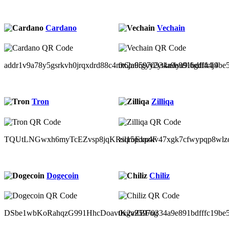
Cardano
Vechain
addr1v9a78y5gsrkvh0jrqxdrd88c4mt6jn6rgyy2ytkndya9l6gdl44j4
0x2a95970334a9e891bdfffc19be
Tron
Zilliqa
TQUtLNGwxh6myTcEZvsp8jqKRsqroExp4F
zil15pdnzkv47xgk7cfwypqp8wlz
Dogecoin
Chiliz
DSbe1wbKoRahqzG991HhcDoavtKgvZBFog
0x2a95970334a9e891bdfffc19be