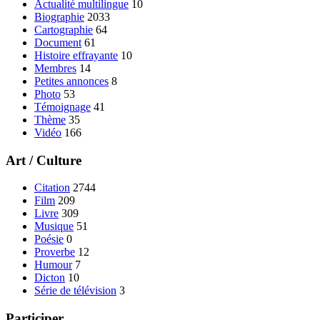
Actualité multilingue
10
Biographie
2033
Cartographie
64
Document
61
Histoire effrayante
10
Membres
14
Petites annonces
8
Photo
53
Témoignage
41
Thème
35
Vidéo
166
Art / Culture
Citation
2744
Film
209
Livre
309
Musique
51
Poésie
0
Proverbe
12
Humour
7
Dicton
10
Série de télévision
3
Participer