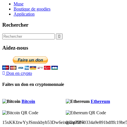
Muse
Boutique de goodies
Application
Rechercher
Aidez-nous
Don en crypto
Faites un don en cryptomonnaie
Bitcoin
Ethereum
15xKKfzwYyJSmxkbyb53Dw6eixg3opJfZw
0x2a95970334a9e891bdfffc19be