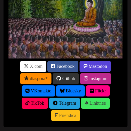
X.com
Facebook
Mastodon
diaspora*
Github
Instagram
VKontakte
Bluesky
Flickr
TikTok
Telegram
Linktr.ee
Friendica