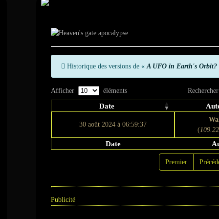
Historique
Historique des versions de «
A UFO in Earth's Orbit?
Afficher
éléments
Rechercher
Date
Aut
Wa
30 août 2024 à 06:59:37
(
109.22
Date
A
Premier
Précéd
Publicité