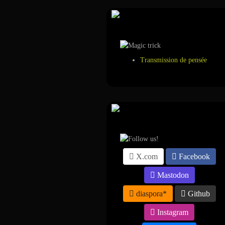
Tour de magie
Transmission de pensée
Suivez-nous sur ...
X.com
Facebook
Mastodon
diaspora*
Github
Instagram