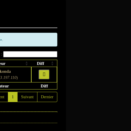
».
 :
eur
Diff
konda
3.197.110
)
uteur
Diff
ent
1
Suivant
Dernier