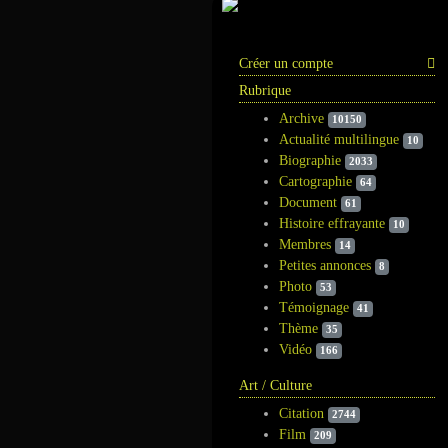
Information
Créer un compte
Rubrique
Archive
10150
Actualité multilingue
10
Biographie
2033
Cartographie
64
Document
61
Histoire effrayante
10
Membres
14
Petites annonces
8
Photo
53
Témoignage
41
Thème
35
Vidéo
166
Art / Culture
Citation
2744
Film
209