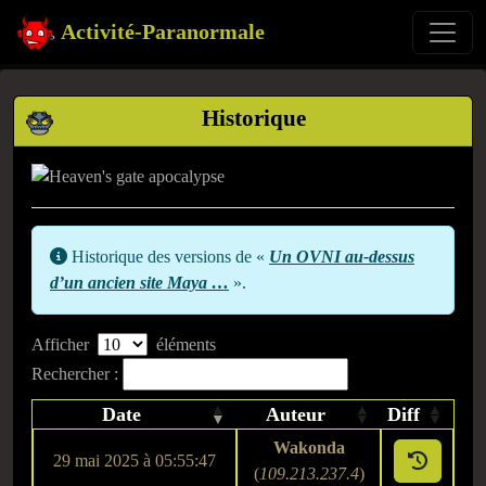
Activité-Paranormale
Historique
Historique des versions de «
Un OVNI au-dessus
d’un ancien site Maya …
».
Afficher
éléments
Rechercher :
Date
Auteur
Diff
Wakonda
29 mai 2025 à 05:55:47
(
109.213.237.4
)