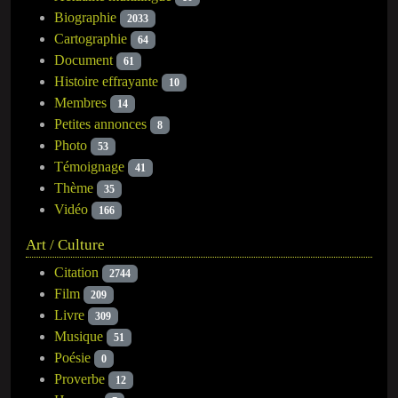
Biographie
2033
Cartographie
64
Document
61
Histoire effrayante
10
Membres
14
Petites annonces
8
Photo
53
Témoignage
41
Thème
35
Vidéo
166
Art / Culture
Citation
2744
Film
209
Livre
309
Musique
51
Poésie
0
Proverbe
12