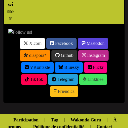
X.com
Facebook
Mastodon
diaspora*
Github
Instagram
VKontakte
Bluesky
Flickr
TikTok
Telegram
Linktr.ee
Friendica
Participation
|
Tag
|
Wakonda.Guru
|
À
propos
|
Politique de confidentialité
|
Contact
|